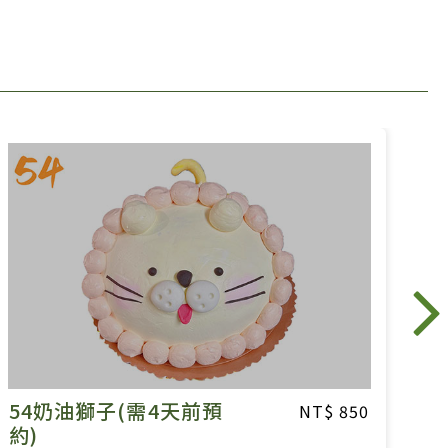
54奶油獅子(需4天前預
6
850
約)
約