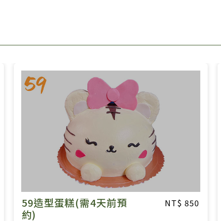
59造型蛋糕(需4天前預
850
約)