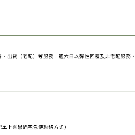
問與答、出貨（宅配）等服務，週六日以彈性回覆及非宅配服務
配單上有黑貓宅急便聯絡方式）