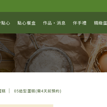
會點心
點心餐盒
作品‧消息
伴手禮
精緻
蛋糕
05造型蛋糕(需4天前預約)