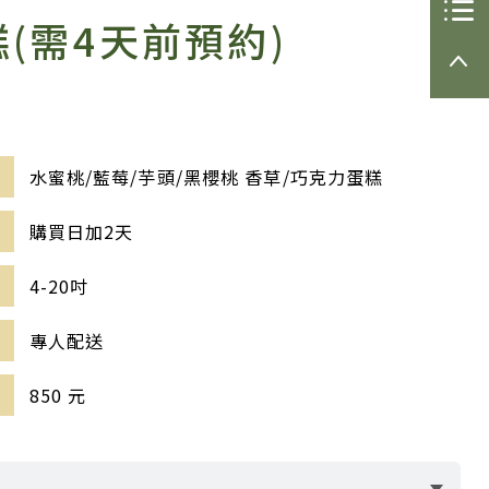
們
訂單下
糕(需4天前預約)
載
訂購流
程
水蜜桃/藍莓/芋頭/黑櫻桃 香草/巧克力蛋糕
購買日加2天
4-20吋
專人配送
850 元