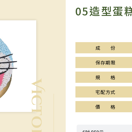
05造型蛋
成 份
保存期限
規 格
宅配方式
價 格