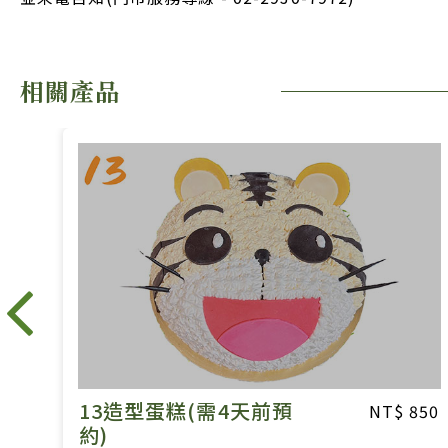
相關產品
13造型蛋糕(需4天前預
850
850
約)