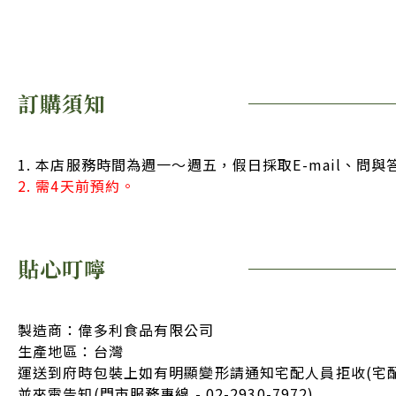
訂購須知
1. 本店服務時間為週一～週五，假日採取E-mail、
2. 需4天前預約。
貼心叮嚀
製造商：偉多利食品有限公司
生產地區：台灣
運送到府時包裝上如有明顯變形請通知宅配人員拒收(宅
並來電告知(門市服務專線 - 02-2930-7972)