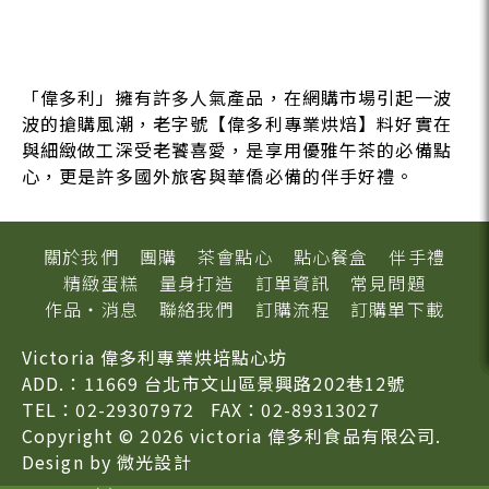
「偉多利」擁有許多人氣產品，在網購市場引起一波
波的搶購風潮，老字號【偉多利專業烘焙】料好實在
與細緻做工深受老饕喜愛，是享用優雅午茶的必備點
心，更是許多國外旅客與華僑必備的伴手好禮。
關於我們
團購
茶會點心
點心餐盒
伴手禮
精緻蛋糕
量身打造
訂單資訊
常見問題
作品‧消息
聯絡我們
訂購流程
訂購單下載
Victoria 偉多利專業烘培點心坊
ADD.：11669 台北市文山區景興路202巷12號
TEL：02-29307972
FAX：02-89313027
Copyright © 2026 victoria 偉多利食品有限公司.
Design by
微光設計