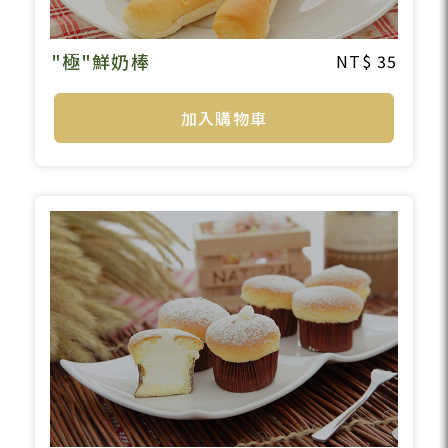
"極"鮮奶棒
35
加入購物車