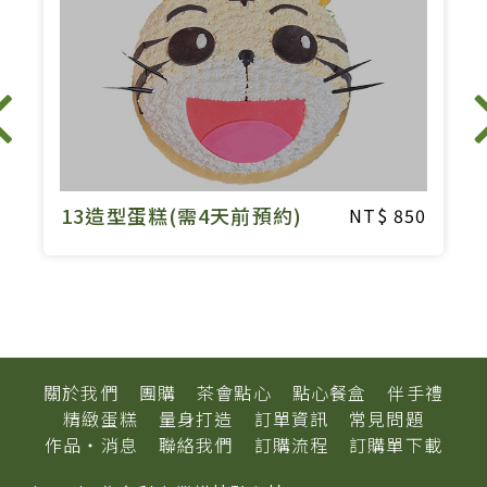
13造型蛋糕(需4天前預約)
0
850
關於我們
團購
茶會點心
點心餐盒
伴手禮
精緻蛋糕
量身打造
訂單資訊
常見問題
作品‧消息
聯絡我們
訂購流程
訂購單下載