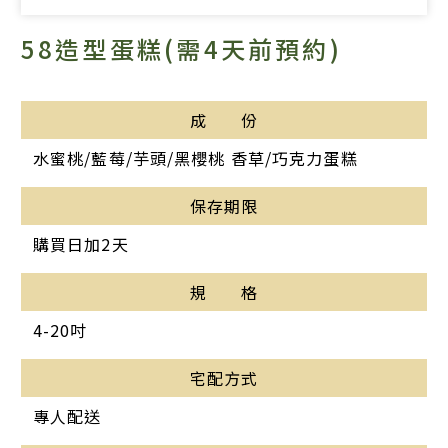
58造型蛋糕(需4天前預約)
成 份
水蜜桃/藍莓/芋頭/黑櫻桃 香草/巧克力蛋糕
保存期限
購買日加2天
規 格
4-20吋
宅配方式
專人配送