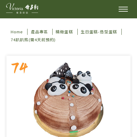
Home
產品專區
精緻蛋糕
生日蛋糕-造型蛋糕
74趴趴熊(需4天前預約)