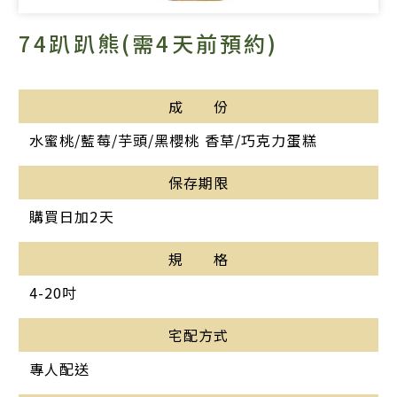
74趴趴熊(需4天前預約)
成 份
水蜜桃/藍莓/芋頭/黑櫻桃 香草/巧克力蛋糕
保存期限
購買日加2天
規 格
4-20吋
宅配方式
專人配送