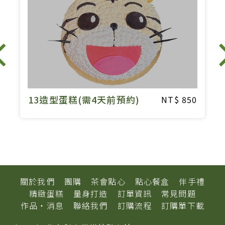
13造型蛋糕(需4天前預約)
0
850
關於我們
團購
茶會點心
點心餐盒
伴手禮
精緻蛋糕
量身打造
訂單資訊
常見問題
作品‧消息
聯絡我們
訂購流程
訂購單下載