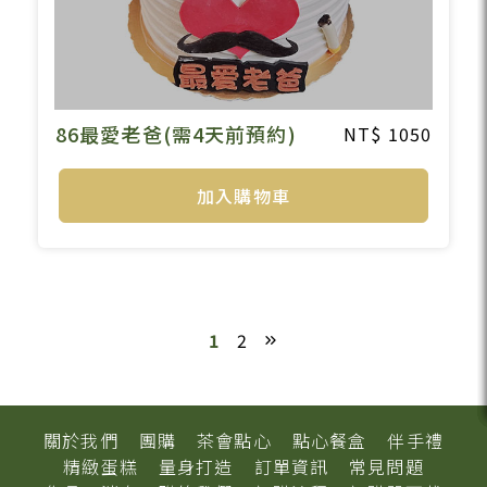
86最愛老爸(需4天前預約)
1050
加入購物車
1
2
關於我們
團購
茶會點心
點心餐盒
伴手禮
精緻蛋糕
量身打造
訂單資訊
常見問題