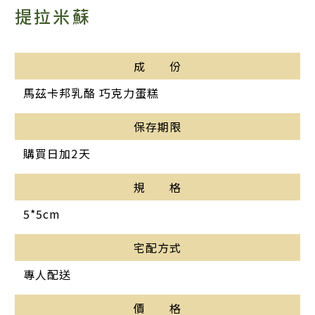
提拉米蘇
成 份
馬茲卡邦乳酪 巧克力蛋糕
保存期限
購買日加2天
規 格
5*5cm
宅配方式
專人配送
價 格