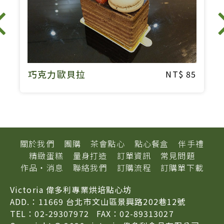
巧克力歐貝拉
5
85
關於我們
團購
茶會點心
點心餐盒
伴手禮
精緻蛋糕
量身打造
訂單資訊
常見問題
作品‧消息
聯絡我們
訂購流程
訂購單下載
Victoria 偉多利專業烘培點心坊
ADD.：11669 台北市文山區景興路202巷12號
TEL：02-29307972
FAX：02-89313027