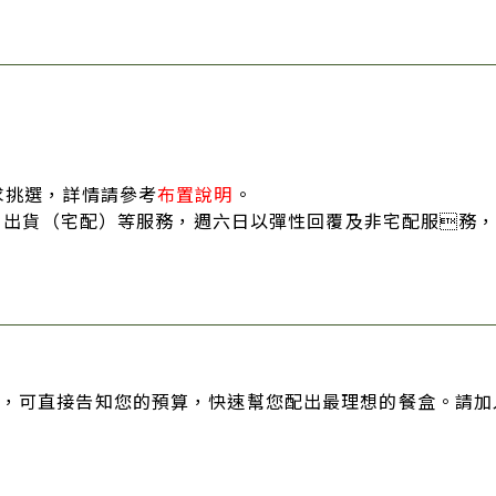
求挑選，詳情請參考
布置說明
。
答、出貨（宅配）等服務，週六日以彈性回覆及非宅配服務
，可直接告知您的預算，快速幫您配出最理想的餐盒。請加入