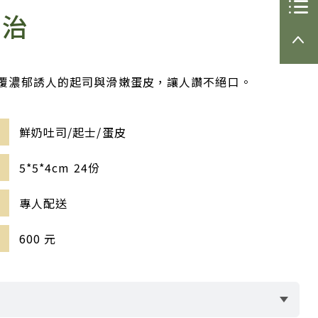
們
訂單下
明治
載
訂購流
覆濃郁誘人的起司與滑嫩蛋皮，讓人讚不絕口。
程
鮮奶吐司/起士/蛋皮
5*5*4cm 24份
專人配送
600 元