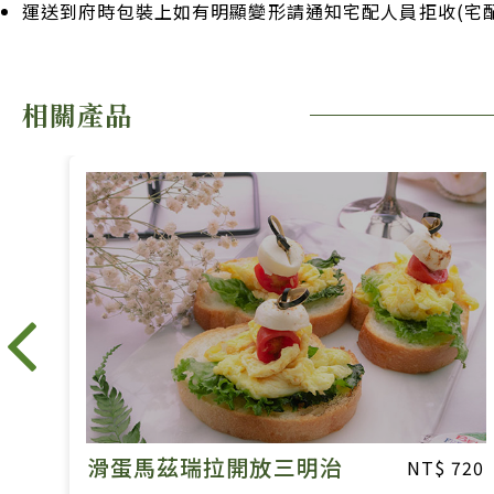
運送到府時包裝上如有明顯變形請通知宅配人員拒收(宅配
相關產品
鮪魚三明治
720
6