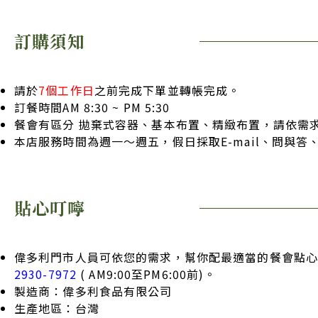
訂購須知
請於
7個工作日
之前完成下單並轉帳完成。
訂餐時間AM 8:30 ~ PM 5:30
餐會有區分 拋棄式容器、基本布置、精緻布置，請依需
本店服務時間為週一～週五，假日採取E-mail、問與
貼心叮嚀
偉多利門市人員可依您的需求，幫你配最適當的餐會點心
2930-7972
( AM9:00至PM6:00前)。
製造商：偉多利食品有限公司
生產地區：台灣