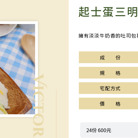
起士蛋三
擁有淡淡牛奶香的吐司包
成 份
規 格
宅配方式
價 格