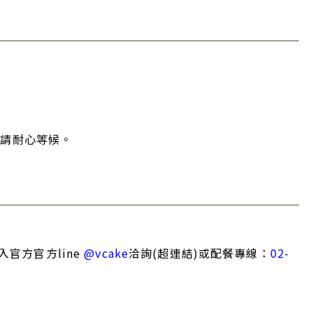
，請耐心等候。
官方官方line
@vcake
洽詢(超連結)或配餐專線：
02-