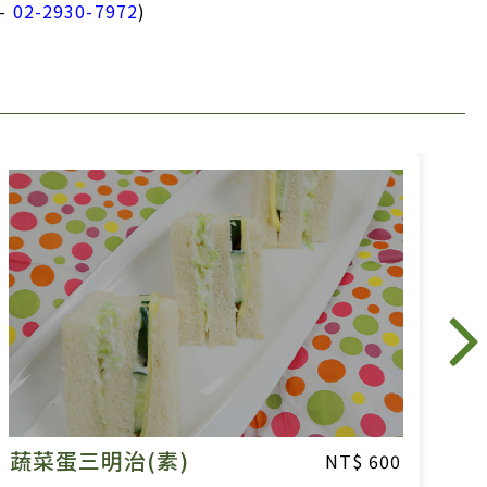
-
02-2930-7972
)
火腿三明治
600