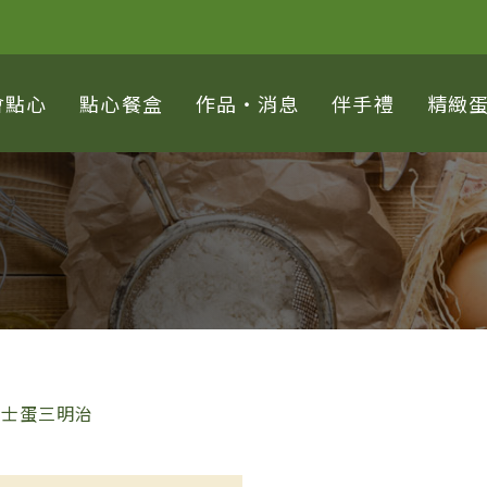
會點心
點心餐盒
作品‧消息
伴手禮
精緻
起士蛋三明治